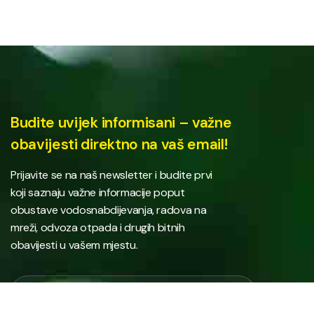
Budite uvijek informisani – važne
obavijesti direktno na vaš email!
Prijavite se na naš newsletter i budite prvi
koji saznaju važne informacije poput
obustave vodosnabdijevanja, radova na
mreži, odvoza otpada i drugih bitnih
obavijesti u vašem mjestu.