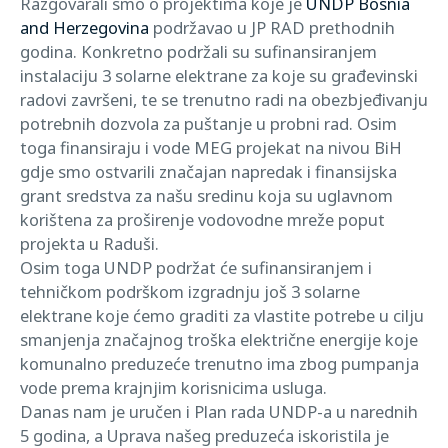
Razgovarali smo o projektima koje je
UNDP Bosnia
and Herzegovina
podržavao u JP RAD prethodnih
godina. Konkretno podržali su sufinansiranjem
instalaciju 3 solarne elektrane za koje su građevinski
radovi završeni, te se trenutno radi na obezbjeđivanju
potrebnih dozvola za puštanje u probni rad. Osim
toga finansiraju i vode MEG projekat na nivou BiH
gdje smo ostvarili značajan napredak i finansijska
grant sredstva za našu sredinu koja su uglavnom
korištena za proširenje vodovodne mreže poput
projekta u Raduši.
Osim toga UNDP podržat će sufinansiranjem i
tehničkom podrškom izgradnju još 3 solarne
elektrane koje ćemo graditi za vlastite potrebe u cilju
smanjenja značajnog troška električne energije koje
komunalno preduzeće trenutno ima zbog pumpanja
vode prema krajnjim korisnicima usluga.
Danas nam je uručen i Plan rada UNDP-a u narednih
5 godina, a Uprava našeg preduzeća iskoristila je