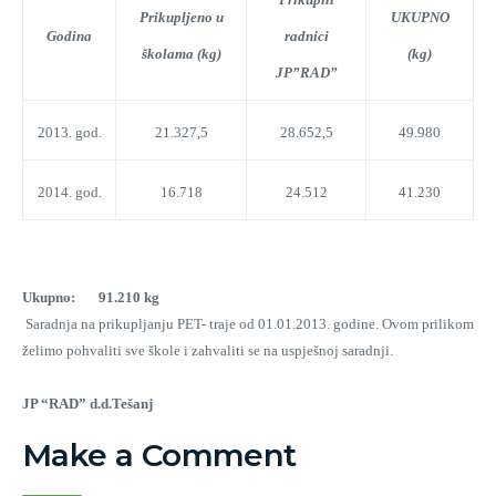
Prikupljeno u
UKUPNO
Godina
radnici
školama (kg)
(kg)
JP”RAD”
2013. god.
21.327,5
28.652,5
49.980
2014. god.
16.718
24.512
41.230
Ukupno: 91.210 kg
Saradnja na prikupljanju PET- traje
od 01.01.2013. godine. Ovom prilikom
želimo pohvaliti sve škole i zahvaliti se na uspješnoj saradnji.
JP “RAD” d.d.Tešanj
Make a Comment