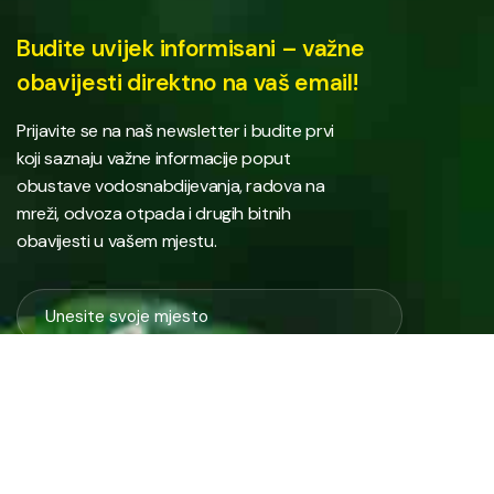
Budite uvijek informisani – važne
obavijesti direktno na vaš email!
Prijavite se na naš newsletter i budite prvi
koji saznaju važne informacije poput
obustave vodosnabdijevanja, radova na
mreži, odvoza otpada i drugih bitnih
obavijesti u vašem mjestu.