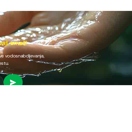
vaš email!
ave vodosnabdijevanja,
estu.
 RAD
PROVJERI STANJE RAČUNA