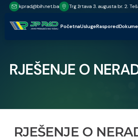
kprad@bih.net.ba
Trg žrtava 3. augusta br. 2. Teš
Početna
Usluge
Raspored
Dokume
RJEŠENJE O NER
RJEŠENJE O NER