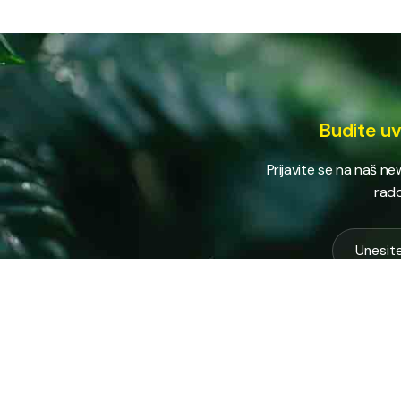
Budite uv
Prijavite se na naš n
rado
USLUG