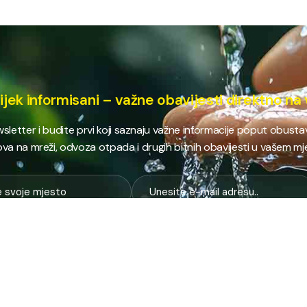
ijek informisani – važne obavijesti direktno na 
ewsletter i budite prvi koji saznaju važne informacije poput obust
va na mreži, odvoza otpada i drugih bitnih obavijesti u vašem mj
E
NAJTRAŽENIJE
JP