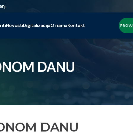
anj
nti
Novosti
Digitalizacija
O nama
Kontakt
PROVJ
ADNOM DANU
ADNOM DANU