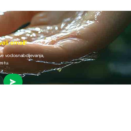
vaš email!
ave vodosnabdijevanja,
estu.
 RAD
PROVJERI STANJE RAČUNA