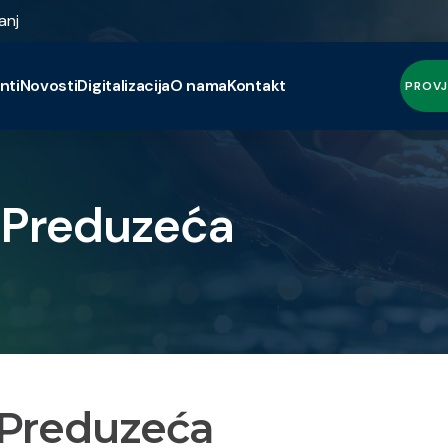
anj
nti
Novosti
Digitalizacija
O nama
Kontakt
PROVJ
e Preduzeća
e Preduzeća