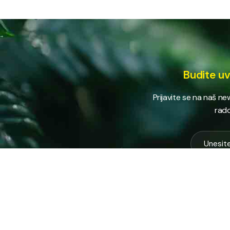
Budite uv
Prijavite se na naš n
rado
USLUG