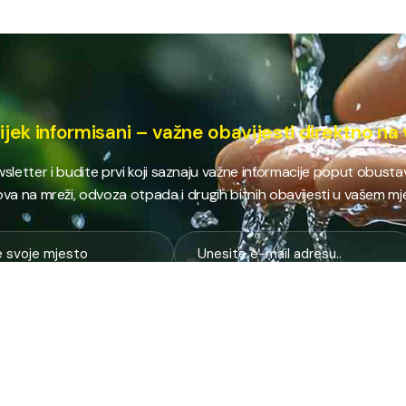
ijek informisani – važne obavijesti direktno na 
ewsletter i budite prvi koji saznaju važne informacije poput obust
va na mreži, odvoza otpada i drugih bitnih obavijesti u vašem mj
E
NAJTRAŽENIJE
JP