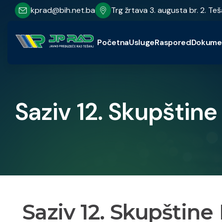
kprad@bih.net.ba
Trg žrtava 3. augusta br. 2. Teš
Početna
Usluge
Raspored
Dokume
Saziv 12. Skupštin
Saziv 12. Skupštin