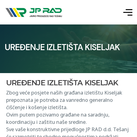
UREĐENJE IZLETIŠTA KISELJAK
UREĐENJE IZLETIŠTA KISELJAK
Zbog veće posjete naših građana izletištu Kiseljak
prepoznata je potreba za vanredno generalno
ćišćenje i košenje izletišta.
Ovim putem pozivamo građane na saradnju,
koordinaciju i zaštitu naše sredine.
Sve vaše konstruktivne prijedloge JP RAD d.d. Tešanj
će razmotriti te shodno mogućnostima podržati