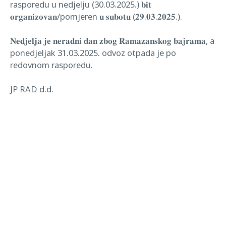
rasporedu u nedjelju (30.03.2025.) 𝐛𝐢𝐭
𝐨𝐫𝐠𝐚𝐧𝐢𝐳𝐨𝐯𝐚𝐧/pomjeren 𝐮 𝐬𝐮𝐛𝐨𝐭𝐮 (𝟐𝟗.𝟎𝟑.𝟐𝟎𝟐𝟓.).
𝐍𝐞𝐝𝐣𝐞𝐥𝐣𝐚 𝐣𝐞 𝐧𝐞𝐫𝐚𝐝𝐧𝐢 𝐝𝐚𝐧 𝐳𝐛𝐨𝐠 𝐑𝐚𝐦𝐚𝐳𝐚𝐧𝐬𝐤𝐨𝐠 𝐛𝐚𝐣𝐫𝐚𝐦𝐚, a
ponedjeljak 31.03.2025. odvoz otpada je po
redovnom rasporedu.
JP RAD d.d.