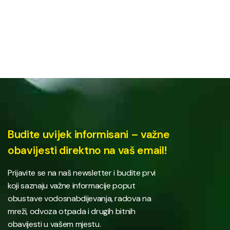
Budite uvijek informisani – važne
obavijesti direktno na vaš email!
Prijavite se na naš newsletter i budite prvi
koji saznaju važne informacije poput
obustave vodosnabdijevanja, radova na
mreži, odvoza otpada i drugih bitnih
obavijesti u vašem mjestu.