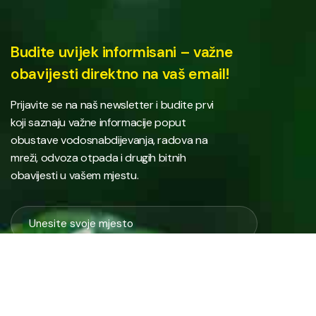
Budite uvijek informisani – važne
obavijesti direktno na vaš email!
Prijavite se na naš newsletter i budite prvi
koji saznaju važne informacije poput
obustave vodosnabdijevanja, radova na
mreži, odvoza otpada i drugih bitnih
obavijesti u vašem mjestu.