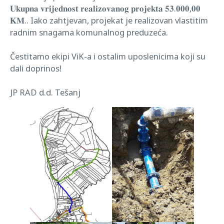
𝐔𝐤𝐮𝐩𝐧𝐚 𝐯𝐫𝐢𝐣𝐞𝐝𝐧𝐨𝐬𝐭 𝐫𝐞𝐚𝐥𝐢𝐳𝐨𝐯𝐚𝐧𝐨𝐠 𝐩𝐫𝐨𝐣𝐞𝐤𝐭𝐚 𝟓𝟑.𝟎𝟎𝟎,𝟎𝟎
𝐊𝐌.. Iako zahtjevan, projekat je realizovan vlastitim
radnim snagama komunalnog preduzeća.
Čestitamo ekipi ViK-a i ostalim uposlenicima koji su
dali doprinos!
JP RAD d.d. Tešanj