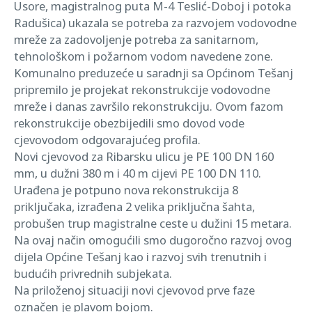
Usore, magistralnog puta M-4 Teslić-Doboj i potoka
Radušica) ukazala se potreba za razvojem vodovodne
mreže za zadovoljenje potreba za sanitarnom,
tehnološkom i požarnom vodom navedene zone.
Komunalno preduzeće u saradnji sa Općinom Tešanj
pripremilo je projekat rekonstrukcije vodovodne
mreže i danas završilo rekonstrukciju. Ovom fazom
rekonstrukcije obezbijedili smo dovod vode
cjevovodom odgovarajućeg profila.
Novi cjevovod za Ribarsku ulicu je PE 100 DN 160
mm, u dužni 380 m i 40 m cijevi PE 100 DN 110.
Urađena je potpuno nova rekonstrukcija 8
priključaka, izrađena 2 velika priključna šahta,
probušen trup magistralne ceste u dužini 15 metara.
Na ovaj način omogućili smo dugoročno razvoj ovog
dijela Općine Tešanj kao i razvoj svih trenutnih i
budućih privrednih subjekata.
Na priloženoj situaciji novi cjevovod prve faze
označen je plavom bojom.