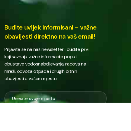
Budite uvijek informisani – važne
obavijesti direktno na vaš email!
Prijavite se na naš newsletter i budite prvi
koji saznaju važne informacije poput
obustave vodosnabdijevanja, radova na
mreži, odvoza otpada i drugih bitnih
obavijesti u vašem mjestu.