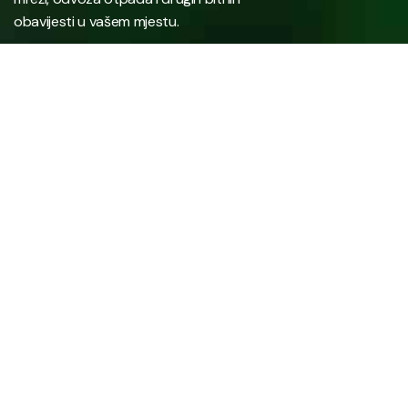
obavijesti u vašem mjestu.
Javno preduzeće “RAD” d.d. Tešanj predstavlja savremeno
komunalno preduzeće koje građanima i privredi na području
općine Tešanj pruža ključne usluge.