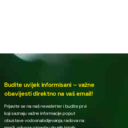
Budite uvijek informisani – važne
obavijesti direktno na vaš email!
Prijavite se na naš newsletter i budite prvi
koji saznaju važne informacije poput
obustave vodosnabdijevanja, radova na
mreži, odvoza otpada i drugih bitnih