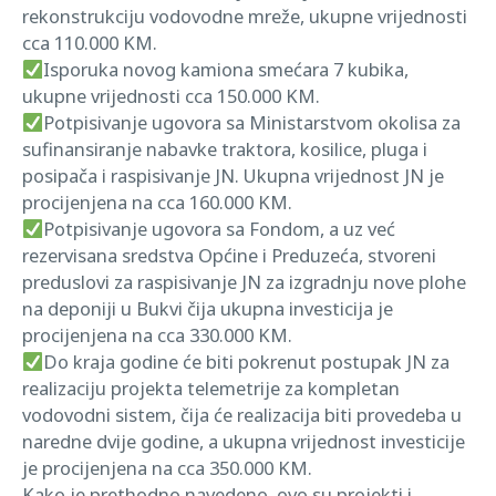
rekonstrukciju vodovodne mreže, ukupne vrijednosti
cca 110.000 KM.
Isporuka novog kamiona smećara 7 kubika,
ukupne vrijednosti cca 150.000 KM.
Potpisivanje ugovora sa Ministarstvom okolisa za
sufinansiranje nabavke traktora, kosilice, pluga i
posipača i raspisivanje JN. Ukupna vrijednost JN je
procijenjena na cca 160.000 KM.
Potpisivanje ugovora sa Fondom, a uz već
rezervisana sredstva Općine i Preduzeća, stvoreni
preduslovi za raspisivanje JN za izgradnju nove plohe
na deponiji u Bukvi čija ukupna investicija je
procijenjena na cca 330.000 KM.
Do kraja godine će biti pokrenut postupak JN za
realizaciju projekta telemetrije za kompletan
vodovodni sistem, čija će realizacija biti provedeba u
naredne dvije godine, a ukupna vrijednost investicije
je procijenjena na cca 350.000 KM.
Kako je prethodno navedeno, ovo su projekti i