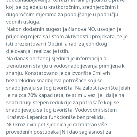
koji se ogledaju u kratkoročnim, srednjeročnim i
dugoročnim mjerama za poboljšanje u području
vodnih usluga.
Nakon dodatnih sugestija članova NO, usvojen je
prijedlog mjera sa listom aktivnosti i projekata, te je
isti prezentovan i Općini, a radi zajedničkog
djelovanja i realizacije istih.
Na danas održanoj sjednici je informacija o
trenutnom stanju u vodosnadbijevanja primljena k
znanju. Konstatovano je da izvorište Crni vrh
bezprekidno snadbijeva potrošače koji se
snadbijevaju sa tog izvorišta. Na žalost izvorište Jelah
je na cca 70% kapaciteta, te stim u vezi je i dalje na
snazi drugi stepen redukcije za potrošače koji se
snadbijevaju sa tog izvorišta. Vodovodni sistem
Kraševo-Lepenica funkcioniše bez prekida.
NO kroz ovih pet sjednica je razmatrao više
provedenih postupaka JN i dao saglasnost za