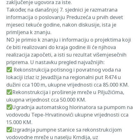
zaključenje ugovora za iste.
Također, na današnjoj 7. sjednici je razmatrana
informacija o poslovanju Preduzeća u prvih devet
mjeseci tekuće godine, nakon diskusije, ista je
primljena k znanju.
NO je primio k znanju i informaciju o projektima koji
će biti realizovani do kraja godine ili će njihova
realizacija započeti, a isti su rezultat višemjesečnih
priprema. U nastavku pregled najvažnijih:
Rekonstrukcija potisnog i povratnog voda na
lokaciji izlaz iz Jevadžija na regionalni put R474 u
dužini cca 100 m, ukupne vrijednosti cca 85.000 KM.
Rekonstrukcija i proširenje mreže u Piljužićima,
ukupna vrijednost cca 50.000 KM.
Ugradnja automatskog hlorinatora sa pumpom na
vodovodu Tepe-Hrvatinovići ukupne vrijednosti cca
15.000 KM.
Izgradnja pumpne stanice sa rekonstrukcijom
vodovodne mreže u naselju Krndija, uz