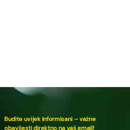
Budite uvijek informisani – važne
obavijesti direktno na vaš email!