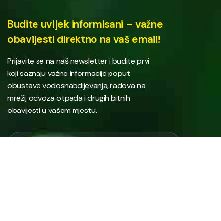
Budite uvijek informisani – važne
obavijesti direktno na vaš email!
Prijavite se na naš newsletter i budite prvi
koji saznaju važne informacije poput
obustave vodosnabdijevanja, radova na
mreži, odvoza otpada i drugih bitnih
obavijesti u vašem mjestu.