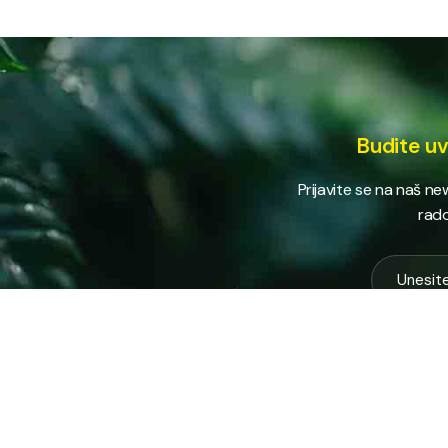
Budite uv
Prijavite se na naš n
rado
USLUG