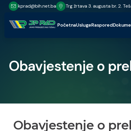
kprad@bih.net.ba
Trg žrtava 3. augusta br. 2. Teš
Početna
Usluge
Raspored
Dokume
Obavjestenje o pre
Obavjestenje o pre