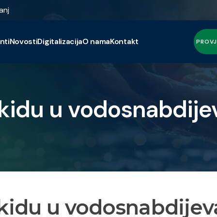
anj
nti
Novosti
Digitalizacija
O nama
Kontakt
PROVJ
kidu u vodosnabdije
kidu u vodosnabdijev