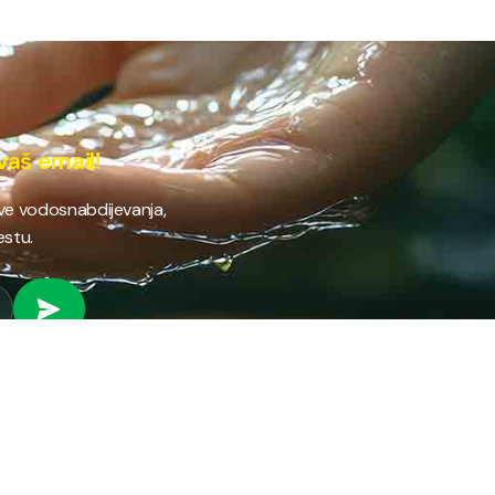
vaš email!
ave vodosnabdijevanja,
estu.
 RAD
PROVJERI STANJE RAČUNA