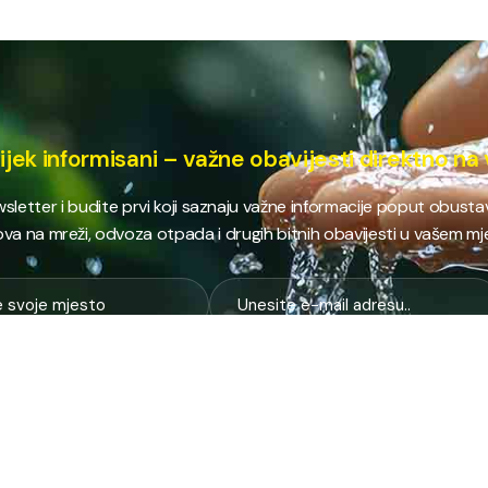
ijek informisani – važne obavijesti direktno na 
ewsletter i budite prvi koji saznaju važne informacije poput obust
va na mreži, odvoza otpada i drugih bitnih obavijesti u vašem mj
E
NAJTRAŽENIJE
JP