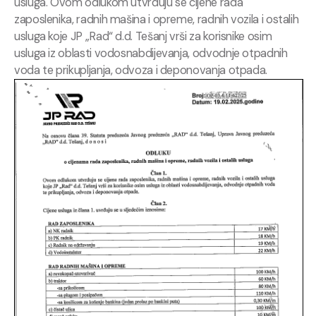
usluga. Ovom odlukom utvrduju se cijene rada
zaposlenika, radnih mašina i opreme, radnih vozila i ostalih
usluga koje JP „Rad“ d.d. Tešanj vrši za korisnike osim
usluga iz oblasti vodosnabdijevanja, odvodnje otpadnih
voda te prikupljanja, odvoza i deponovanja otpada.