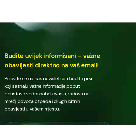
Budite uvijek informisani – važne
obavijesti direktno na vaš email!
Prijavite se na naš newsletter i budite prvi
koji saznaju važne informacije poput
obustave vodosnabdijevanja, radova na
mreži, odvoza otpada i drugih bitnih
obavijesti u vašem mjestu.