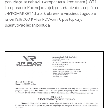
ponuđača za nabavku kompostera i kontejnera (LOT 1 –
komposteri). Kao najpovoljniji ponuđač izabrana je firma
„HYPOMARKET“ d.o.o. Srebrenik, a vrijednost ugovora
iznosi 13.197,60 KM sa PDV-om. U postupku je
učestvovao jedan ponuđa