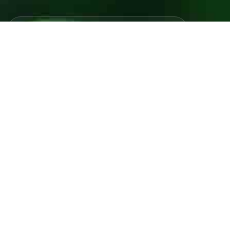
Javno preduzeće “RAD” d.d. Tešanj predstavlja savremeno
komunalno preduzeće koje građanima i privredi na području
općine Tešanj pruža ključne usluge.