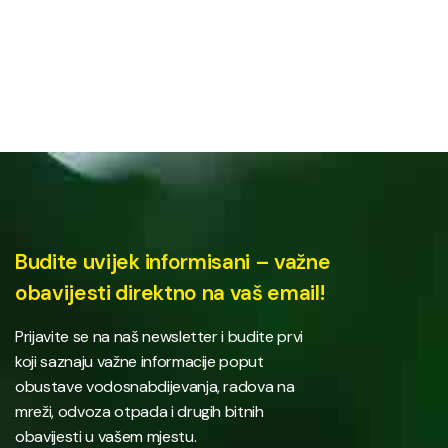
Budite uvijek informisani – važne
obavijesti direktno na vaš email!
Prijavite se na naš newsletter i budite prvi
koji saznaju važne informacije poput
obustave vodosnabdijevanja, radova na
mreži, odvoza otpada i drugih bitnih
obavijesti u vašem mjestu.