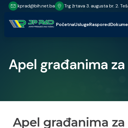
kprad@bih.net.ba
Trg žrtava 3. augusta br. 2. Teš
Početna
Usluge
Raspored
Dokume
Apel građanima za 
Apel građanima za 