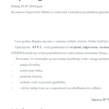
Tešanj, 01.07.2016.god.
Na osnovu člana br.42 Odluke o vodovodu i kanalizaciji (službeni glasni
I ove godine Bajram slavimo u vrijeme velikih vrućina. Velike količine v
Upućujemo
A P E L
svim građanima na
savjesno
,
odgovorno
,
racion
STEPENA redukcije svima potrošačina na vodovodnim sistemima Tešanj, J
Pozivamo sve korisnike na racionalno korištenje vode i strogu primjen
– pranje dvorišta,
– zalijevanje bašta,
– punjenje bazena,
– trošenje vode za potrebe gradilišta,
– i slične radnje koje su u suprotnosti sa odredbama ove odluke.
Uprava JP “RAD” d.d. 