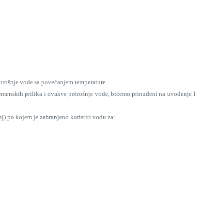
otrošnje vode sa povećanjem temperature.
emenskih prilika i ovakve potrošnje vode, bićemo prinuđeni na uvođenje I
j) po kojem je zabranjeno koristiti vodu za: