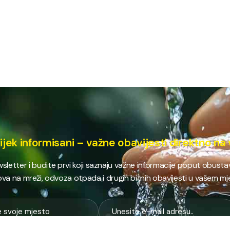
ijek informisani – važne obavijesti direktno na 
ewsletter i budite prvi koji saznaju važne informacije poput obust
va na mreži, odvoza otpada i drugih bitnih obavijesti u vašem mj