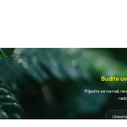
Budite uv
Prijavite se na naš n
rado