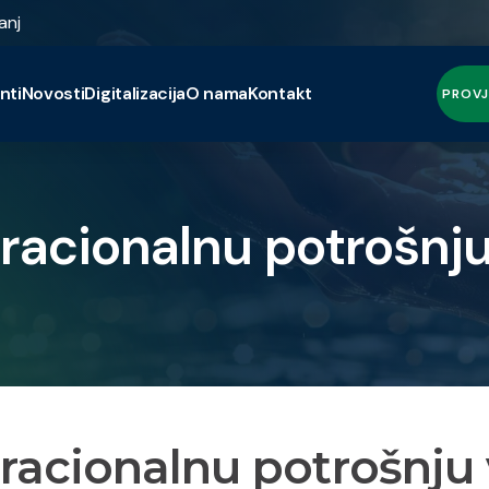
anj
nti
Novosti
Digitalizacija
O nama
Kontakt
PROVJ
racionalnu potrošnj
racionalnu potrošnju