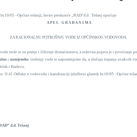
k br.10/05 –Općine tešanj), Javno preduzeće „RAD“d.d. Tešanj upućuje
A P E L G R A Đ A N I M A
ZA RACIONALNU POTROŠNJU VODE IZ OPĆINSKOG VODOVODA.
ode troše se za pranje i čišćenje domaćinstava, a redovna pojava je i povećanje p
alno
i
namjensko
trošenje vode te napominjemo da, u slučaju trajanja ovakvih vr
elah i Kraševo.
u čl.41 Odluke o vodovodu i kanalizaciji (službeni glasnik br.10/05 –Općine tešan
Tešanj