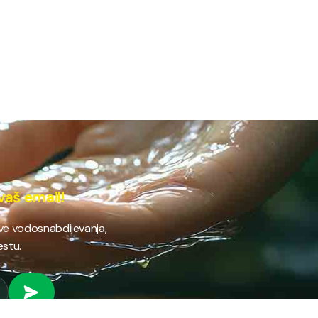
vaš email!
ave vodosnabdijevanja,
estu.