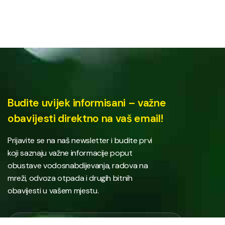
Budite uvijek informisani – važne
obavijesti direktno na vaš email!
Prijavite se na naš newsletter i budite prvi
koji saznaju važne informacije poput
obustave vodosnabdijevanja, radova na
mreži, odvoza otpada i drugih bitnih
obavijesti u vašem mjestu.