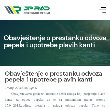
Obavještenje o prestanku odvoza
pepela i upotrebe plavih kanti
Obavještenje o prestanku odvoza
pepela i upotrebe plavih kanti
Tešanj, 22.04.2013.god
.
Obavještavamo građane, korisnike naših usluga koji posjeduju plave
kante za odvoz pepela, da je sa prestankom grejne sezone
15.04.2013.godine, prestala i usluga odvoza pepela. Time se