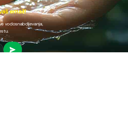
vaš email!
ave vodosnabdijevanja,
estu.
 RAD
PROVJERI STANJE RAČUNA
Provjeri stanje svog
fil preduzeća
računa brzo i jednostavno
ifikati
putem našeg online
anizacija preduzeća
servisa.
ni park