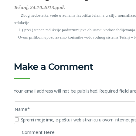
Tešanj, 24.10.2013.god.
Zbog nedostatka vode u zonama izvorišta Jelah, a u cilju normaliza
redukcije.
1. ( prvi ) stepen redukcije podrazumijeva obustavu vodosnabdijevanja 
Ovom prilikom upozoravamo korisnike vodovodnog sistema Tešanj – Jelah 
JP “RAD” d
Make a Comment
Your email address will not be published. Required field a
Spremi moje ime, e-poštu i web-stranicu u ovom internet pr