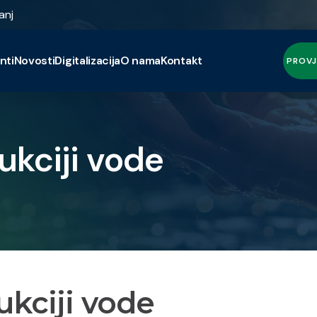
anj
nti
Novosti
Digitalizacija
O nama
Kontakt
PROVJ
ukciji vode
ukciji vode