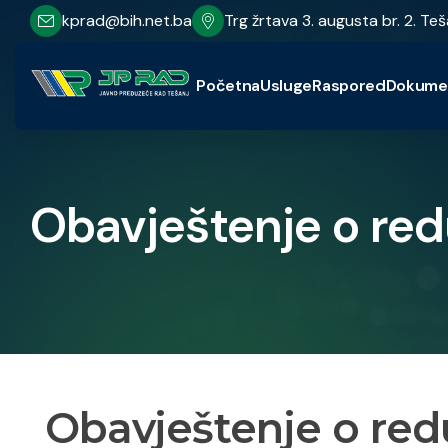
kprad@bih.net.ba
Trg žrtava 3. augusta br. 2. Teš
Početna
Usluge
Raspored
Dokume
Obavještenje o red
Obavještenje o red