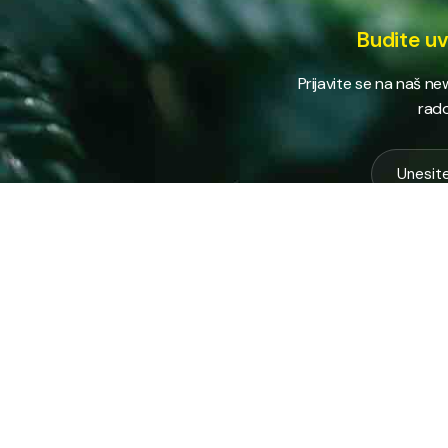
Budite uv
Prijavite se na naš n
rado
USLUG
Vodovod
Sakuplja
Javno preduzeće “RAD” d.d. Tešanj
otpada
predstavlja savremeno komunalno
Komunal
preduzeće koje građanima i privredi na