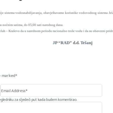
cije sistema vodosnabdijavanja, obavještavamo korisnike vodovodnog sistema Jel
u noćnim satima, do 05,00 sati narednog dana.
– Kraševo da u narednom periodu racionalno troše vodu i da su obavezni pridrža
.d. Tešanj
re marked*
egledniku za sljedeći put kada budem komentirao.