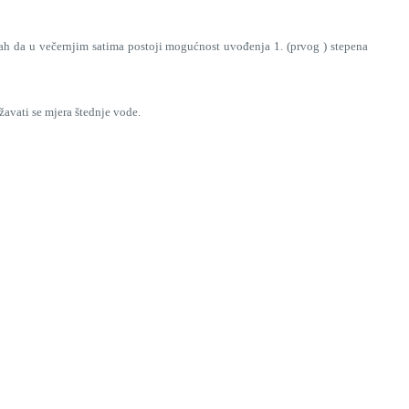
ah da u večernjim satima postoji mogućnost uvođenja 1. (prvog ) stepena
vati se mjera štednje vode.