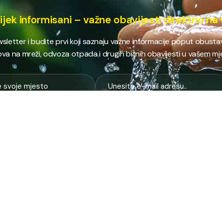
ijek informisani – važne obavijesti direktno na 
ewsletter i budite prvi koji saznaju važne informacije poput obust
va na mreži, odvoza otpada i drugih bitnih obavijesti u vašem mj
E
NAJTRAŽENIJE
JP
 i kanalizacija
Terminski plan odvoza otpada
Pro
nje i zbrinjavanje
Raspored dežurstava
Cert
Zahtjevi i obrasci
Org
na higijena
Javne nabavke
Voz