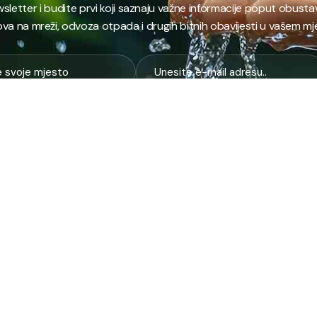
ewsletter i budite prvi koji saznaju važne informacije poput obust
va na mreži, odvoza otpada i drugih bitnih obavijesti u vašem mj
E
NAJTRAŽENIJE
JP
 i kanalizacija
Terminski plan odvoza otpada
Pro
nje i zbrinjavanje
Raspored dežurstava
Cert
Zahtjevi i obrasci
Org
na higijena
Javne nabavke
Voz
služba
Provjeri stanje računa
Zel
pijaca
laboratorija