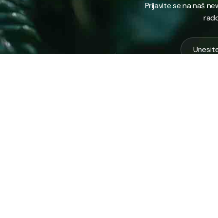
Prijavite se na naš n
rado
USLUG
Vodovod
Sakuplja
Javno preduzeće “RAD” d.d. Tešanj
otpada
predstavlja savremeno komunalno
Komunal
preduzeće koje građanima i privredi na
Zimska 
području općine Tešanj pruža ključne usluge.
Zelena 
Ispitna 
ID: 4218317600003