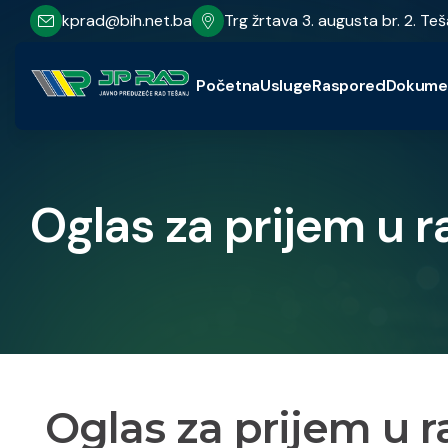
kprad@bih.net.ba
Trg žrtava 3. augusta br. 2. Teš
Početna
Usluge
Raspored
Dokume
Oglas za prijem u 
Oglas za prijem u r