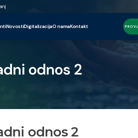
anj
nti
Novosti
Digitalizacija
O nama
Kontakt
PROVJ
radni odnos 2
adni odnos 2