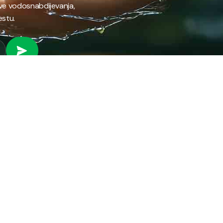
ave vodosnabdijevanja,
estu.
 RAD
PROVJERI STANJE RAČUNA
Provjeri stanje svog
fil preduzeća
računa brzo i jednostavno
ifikati
putem našeg online
anizacija preduzeća
servisa.
ni park
ena energija
PROVJERI STANJE