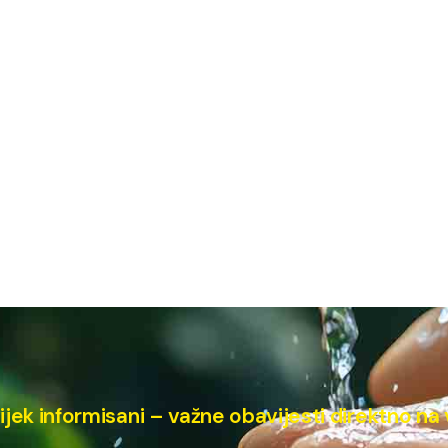
ijek informisani – važne obavijesti direktno na 