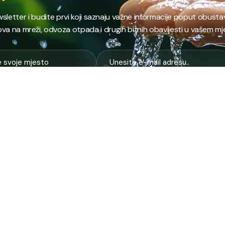
ewsletter i budite prvi koji saznaju važne informacije poput obust
va na mreži, odvoza otpada i drugih bitnih obavijesti u vašem mj
E
NAJTRAŽENIJE
JP
 i kanalizacija
Terminski plan odvoza otpada
Pro
nje i zbrinjavanje
Raspored dežurstava
Cert
Zahtjevi i obrasci
Org
na higijena
Javne nabavke
Voz
služba
Provjeri stanje računa
Zel
pijaca