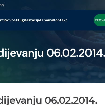
anj
nti
Novosti
Digitalizacija
O nama
Kontakt
PROVJ
ijevanju 06.02.2014
ijevanju 06.02.2014.