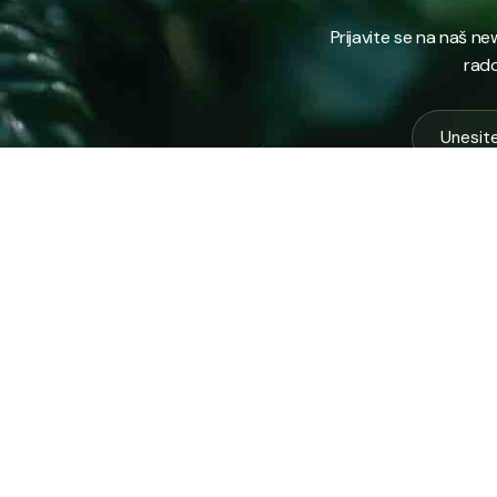
Prijavite se na naš n
rado
USLUG
Vodovod
Sakuplja
Javno preduzeće “RAD” d.d. Tešanj
otpada
predstavlja savremeno komunalno
Komunal
preduzeće koje građanima i privredi na
Zimska 
području općine Tešanj pruža ključne usluge.
Zelena 