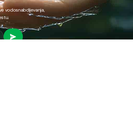
ave vodosnabdijevanja,
estu.
 RAD
PROVJERI STANJE RAČUNA
Provjeri stanje svog
fil preduzeća
računa brzo i jednostavno
ifikati
putem našeg online
anizacija preduzeća
servisa.
ni park
ena energija
PROVJERI STANJE