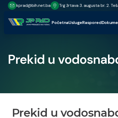
kprad@bih.net.ba
Trg žrtava 3. augusta br. 2. Teš
Početna
Usluge
Raspored
Dokume
Prekid u vodosnabd
Prekid u vodosnabd