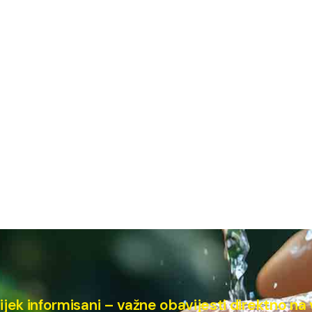
ijek informisani – važne obavijesti direktno na 