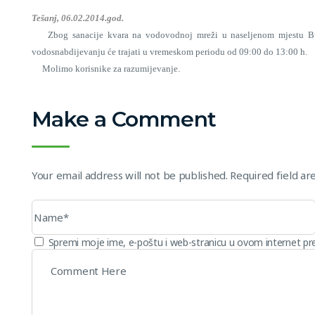
Tešanj, 06.02.2014.god.
Zbog sanacije kvara na vodovodnoj mreži u naseljenom mjestu Bukva
vodosnabdijevanju će trajati u vremeskom periodu od 09:00 do 13:00 h.
Molimo korisnike za razumijevanje.
JP “RAD” d.d.
Make a Comment
Your email address will not be published. Required field a
Spremi moje ime, e-poštu i web-stranicu u ovom internet pr