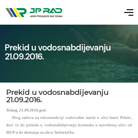
Prekid u vodosnabdijevanju
21.09.2016.
Prekid u vodosnabdijevanju
21.09.2016.
Tešanj, 21.09.2016.god.
Zbog radova na rekonstrukciji vodovodne mreže u ulici braće Pobrić,
doći će do prekida u vodosnabdijevanju korisnika u navedenoj ulici od
MUP-a do skretanja za ulicu Srebrenička.