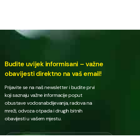
Budite uvijek informisani – važne
obavijesti direktno na vaš email!
Prijavite se na naš newsletter i budite prvi
koji saznaju važne informacije poput
obustave vodosnabdijevanja, radova na
mreži, odvoza otpada i drugih bitnih
obavijesti u vašem mjestu.