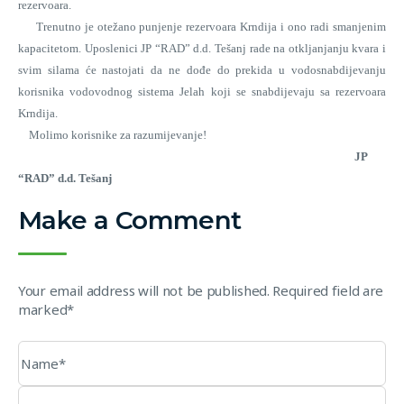
rezervoara.
Trenutno je otežano punjenje rezervoara Krndija i ono radi smanjenim
kapacitetom. Uposlenici JP “RAD” d.d. Tešanj rade na otkljanjanju kvara i
svim silama će nastojati da ne dođe do prekida u vodosnabdijevanju
korisnika vodovodnog sistema Jelah koji se snabdijevaju sa rezervoara
Krndija.
Molimo korisnike za razumijevanje!
JP
“RAD” d.d. Tešanj
Make a Comment
Your email address will not be published. Required field are
marked*