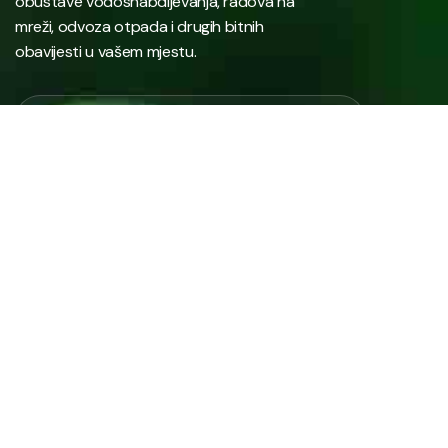
obustave vodosnabdijevanja, radova na
mreži, odvoza otpada i drugih bitnih
obavijesti u vašem mjestu.
Javno preduzeće “RAD” d.d. Tešanj predstavlja savremeno
komunalno preduzeće koje građanima i privredi na području