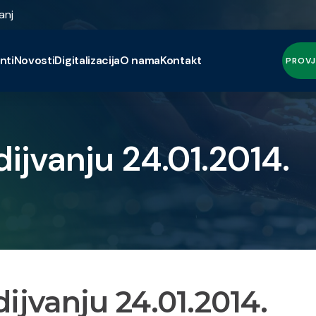
anj
nti
Novosti
Digitalizacija
O nama
Kontakt
PROVJ
ijvanju 24.01.2014.
jvanju 24.01.2014.