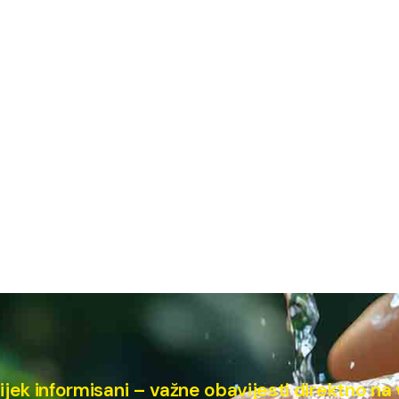
ijek informisani – važne obavijesti direktno na 