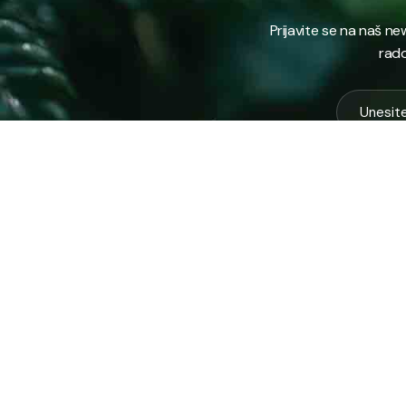
Prijavite se na naš n
rado
USLUG
Vodovod
Sakuplja
Javno preduzeće “RAD” d.d. Tešanj
otpada
predstavlja savremeno komunalno
Komunal
preduzeće koje građanima i privredi na
Zimska 
području općine Tešanj pruža ključne usluge.
Zelena 