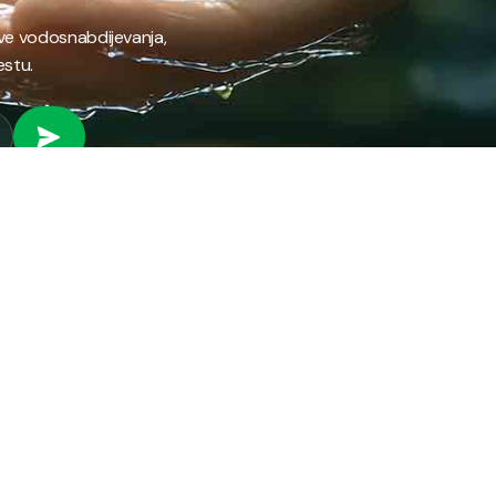
ave vodosnabdijevanja,
estu.
 RAD
PROVJERI STANJE RAČUNA
Provjeri stanje svog
fil preduzeća
računa brzo i jednostavno
ifikati
putem našeg online
anizacija preduzeća
servisa.
ni park
ena energija
PROVJERI STANJE