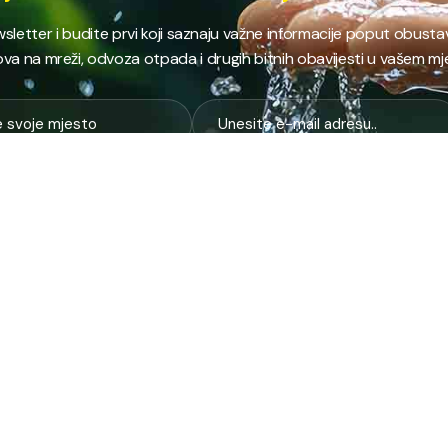
ewsletter i budite prvi koji saznaju važne informacije poput obust
va na mreži, odvoza otpada i drugih bitnih obavijesti u vašem mj
E
NAJTRAŽENIJE
JP
 i kanalizacija
Terminski plan odvoza otpada
Pro
nje i zbrinjavanje
Raspored dežurstava
Cert
Zahtjevi i obrasci
Org
na higijena
Javne nabavke
Voz
služba
Provjeri stanje računa
Zel
pijaca