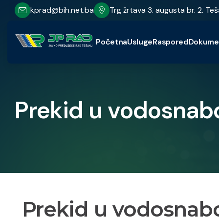
kprad@bih.net.ba
Trg žrtava 3. augusta br. 2. Teš
Početna
Usluge
Raspored
Dokume
Prekid u vodosnabd
Prekid u vodosnabdi