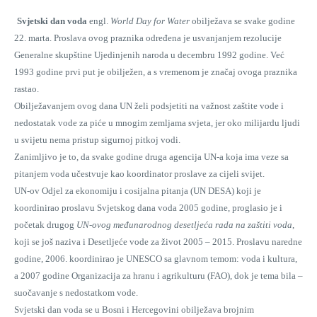
Svjetski dan voda
engl.
World Day for Water
obilježava se svake godine
22. marta. Proslava ovog praznika određena je usvanjanjem rezolucije
Generalne skupštine Ujedinjenih naroda
u decembru 1992 godine. Već
1993 godine prvi put je obilježen, a s vremenom je značaj ovoga praznika
rastao.
Obilježavanjem ovog dana
UN
želi podsjetiti na važnost zaštite vode i
nedostatak vode za piće u mnogim zemljama svjeta, jer oko milijardu ljudi
u svijetu nema pristup sigurnoj pitkoj vodi.
Zanimljivo je to, da svake godine druga agencija UN-a koja ima veze sa
pitanjem voda učestvuje kao koordinator proslave za cijeli svijet.
UN-ov
Odjel za ekonomiju i cosijalna pitanja
(
UN DESA
) koji je
koordinirao proslavu Svjetskog dana voda 2005 godine, proglasio je i
početak drugog
UN-ovog međunarodnog desetljeća rada na zaštiti voda
,
koji se još naziva i
Desetljeće vode za život
2005 – 2015. Proslavu naredne
godine, 2006. koordinirao je UNESCO sa glavnom temom: voda i kultura,
a 2007 godine
Organizacija za hranu i agrikulturu
(FAO), dok je tema bila –
suočavanje s nedostatkom vode.
Svjetski dan voda se u Bosni i Hercegovini obilježava brojnim