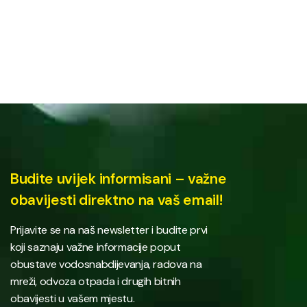
Budite uvijek informisani – važne
obavijesti direktno na vaš email!
Prijavite se na naš newsletter i budite prvi
koji saznaju važne informacije poput
obustave vodosnabdijevanja, radova na
mreži, odvoza otpada i drugih bitnih
obavijesti u vašem mjestu.