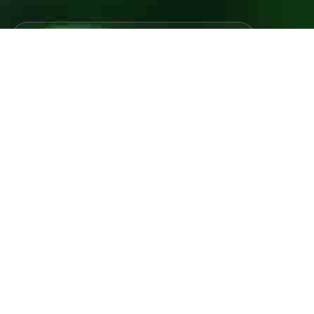
Javno preduzeće “RAD” d.d. Tešanj predstavlja savremeno
komunalno preduzeće koje građanima i privredi na području
općine Tešanj pruža ključne usluge.